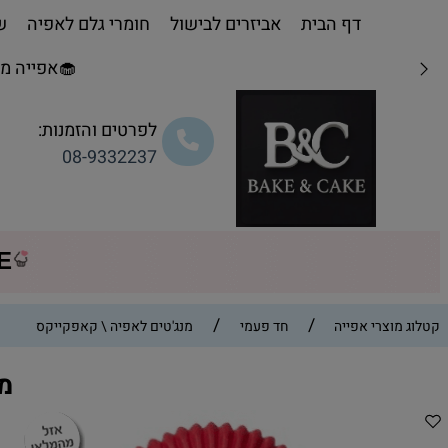
דף הבית
אביזרים לבישול
חומרי גלם לאפיה
שו
🧁אפייה מת
לפרטים והזמנות:
08-9332237
CE
/
/
קטלוג מוצרי אפייה
חד פעמי
מנג'טים לאפיה \ קאפקייקס
מנג