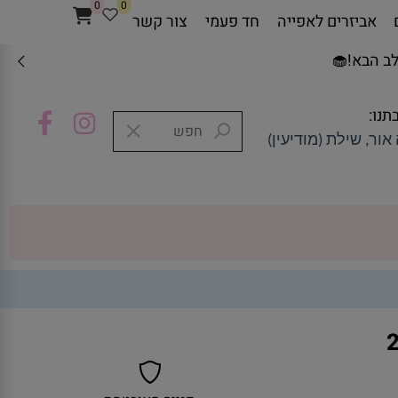
0
0
אביזרים לאפייה
חד פעמי
צור קשר
ב הבא!🧁
תנו:
אור, שילת (מודיעין)