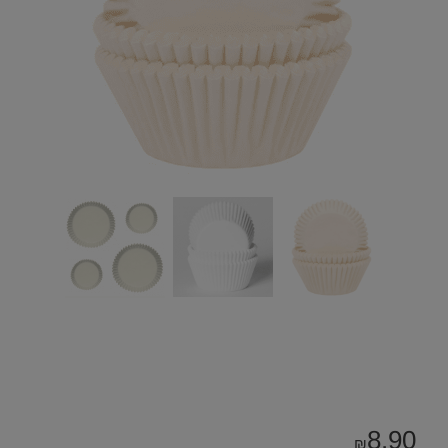
8.90
₪