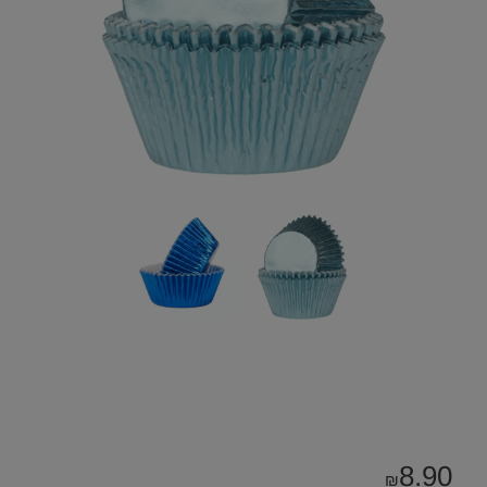
8.90
₪