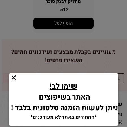
מחליק לבצק סוכר
12
₪
הוסף לסל
מעוניינים בקבלת מבצעים ועידכונים חמים?
השאירו פרטים!
שימו לב!
האתר בשיפוצים
שמרו על קשר
ניתן לעשות הזמנה טלפונית בלבד !
טלפון:
08-9332237
*המחירים באתר לא מעודכנים*
אימייל:
bakeandcake33@gmail.com