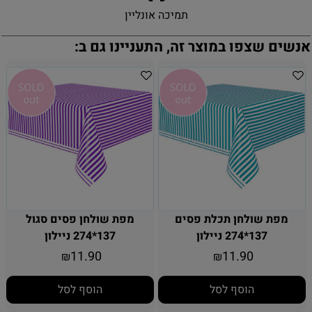
תמיכה אונליין
אנשים שצפו במוצר זה, התעניינו גם ב:
מפת שולחן תכלת פסים
מפת שולחן פסים סגול
137*274 ניילון
137*274 ניילון
11.90
11.90
₪
₪
הוסף לסל
הוסף לסל