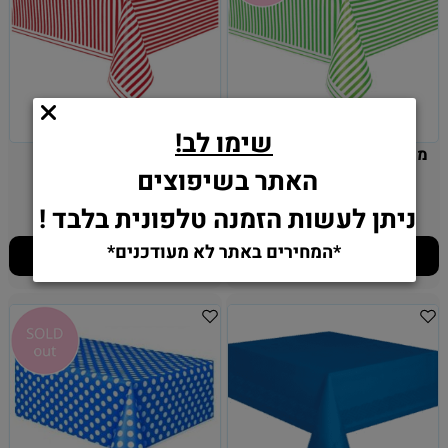
שימו לב!
מפת שולחן ירוק בהיר פסים
מפת שולחן אדום פסים
האתר בשיפוצים
137*274 ניילון
137*274 ניילון
11.90
11.90
₪
₪
ניתן לעשות הזמנה טלפונית בלבד !
*המחירים באתר לא מעודכנים*
הוסף לסל
הוסף לסל