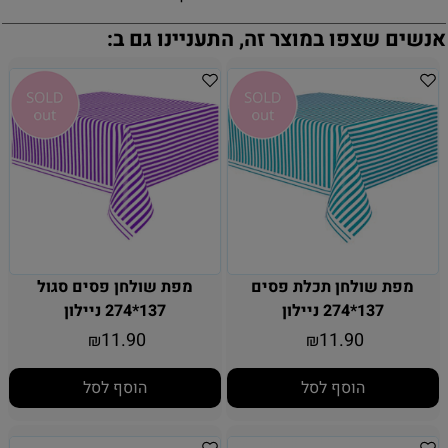
אנשים שצפו במוצר זה, התעניינו גם ב:
מפת שולחן תכלת פסים
מפת שולחן פסים סגול
137*274 ניילון
137*274 ניילון
11.90
11.90
₪
₪
הוסף לסל
הוסף לסל