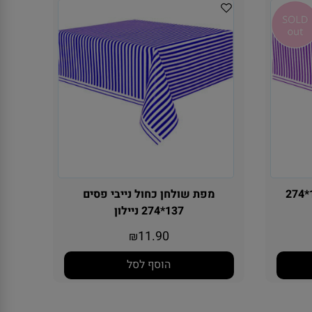
מפת שולחן פסים סגול 137*274
מפת שולחן כחול נייבי פסים
137*274 ניילון
11.90
₪
הוסף לסל