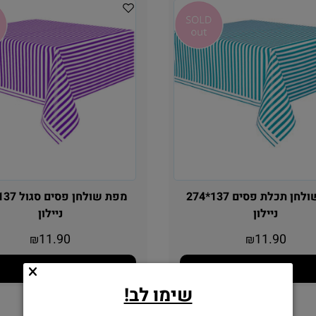
מפת שולחן תכלת פסים 137*274
ניילון
ניילון
11.90
11.90
₪
₪
הוסף לסל
הוסף לסל
שימו לב!