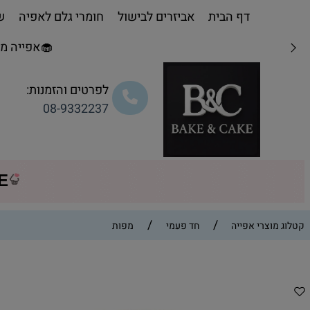
דף הבית
אביזרים לבישול
חומרי גלם לאפיה
שו
🧁אפייה מת
לפרטים והזמנות:
08-9332237
CE
/
/
קטלוג מוצרי אפייה
חד פעמי
מפות