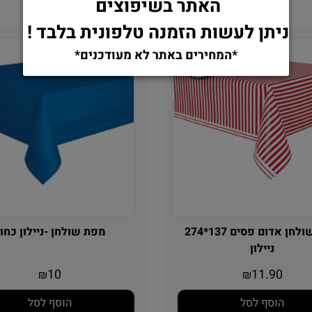
האתר בשיפוצים
ניתן לעשות הזמנה טלפונית בלבד !
*המחירים באתר לא מעודכנים*
מפת שולחן אדום פסים 137*274
מפת שולחן -ניילון כחו
ניילון
10
11.90
₪
₪
הוסף לסל
הוסף לסל