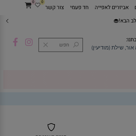
0
0
אביזרים לאפייה
חד פעמי
צור קשר
ב הבא!🧁
תנו:
אור, שילת (מודיעין)