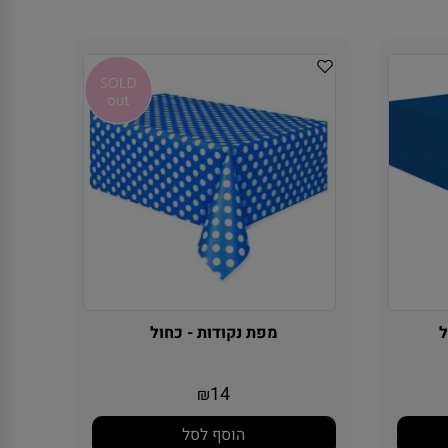
ל
מפת נקודות - כחול
14
₪
הוסף לסל