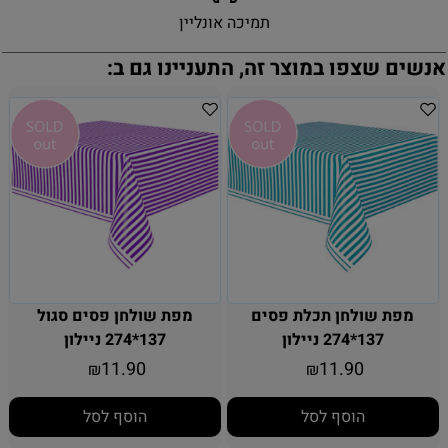
תמיכה אונליין
אנשים שצפו במוצר זה, התעניינו גם ב:
מפת שולחן תכלת פסים
מפת שולחן פסים סגול
137*274 ניילון
137*274 ניילון
11.90
11.90
₪
₪
הוסף לסל
הוסף לסל