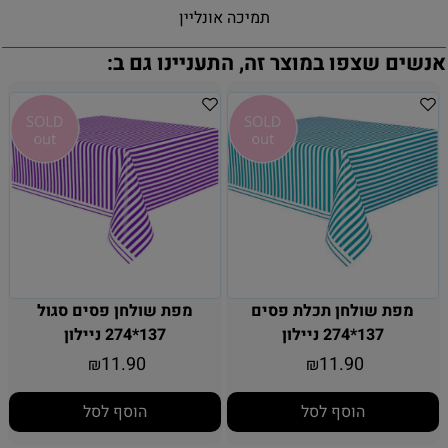
תמיכה אונליין
אנשים שצפו במוצר זה, התעניינו גם ב:
מפת שולחן תכלת פסים
מפת שולחן פסים סגול
137*274 ניילון
137*274 ניילון
11.90
11.90
₪
₪
הוסף לסל
הוסף לסל