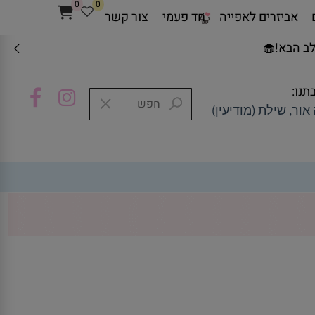
0
0
אביזרים לאפייה
חד פעמי
צור קשר
ב הבא!🧁
תנו:
אור, שילת (מודיעין)