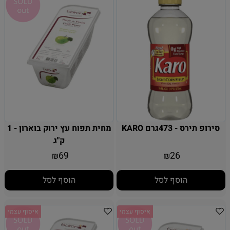
סירופ תירס - 473גרם KARO
מחית תפוח עץ ירוק בוארון - 1
ק"ג
69
26
₪
₪
הוסף לסל
הוסף לסל
איסוף עצמי
איסוף עצמי