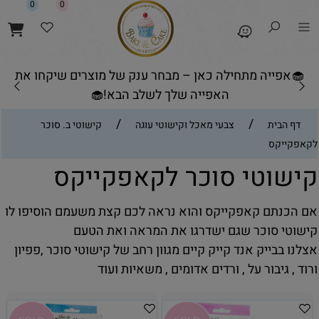
0
0
🧁אפייה מתחילה כאן – מבחר ענק של מוצרים שיקחו את
האפייה שלך לשלב הבא!🧁
/
/
דף הבית
צבעי מאכל וקישוטי עוגה
קישוטי ב. סוכר
לקאפקייקס
קישוטי סוכר לקאפקייקס
אם הכנתם קאפקייקס והוא נראה לכם קצת משעמם הוסיפו לו
קישוטי סוכר שגם ישדרגו את המראה ואת הטעם
אצלנו בבייק אנד קייק קיים מגוון רחב של קישוטי סוכר ,פפיון
ורוד , גיבור על , ורדים אדומים , משאיות ועוד