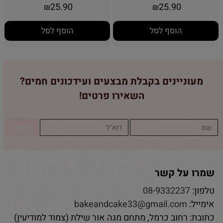
25.90
25.90
₪
₪
הוסף לסל
הוסף לסל
מעוניינים בקבלת מבצעים ועידכונים חמים?
השאירו פרטים!
שמרו על קשר
טלפון:
08-9332237
אימייל:
bakeandcake33@gmail.com
כתובת: רחוב כרמל, מתחם מגה אור שילת (צמוד למודיעין)