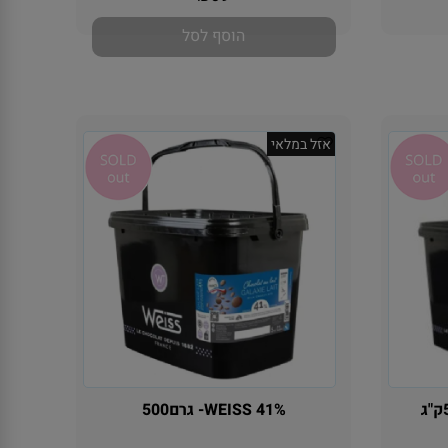
₪
הוסף לסל
אזל במלאי
WEISS 41%- גרם500