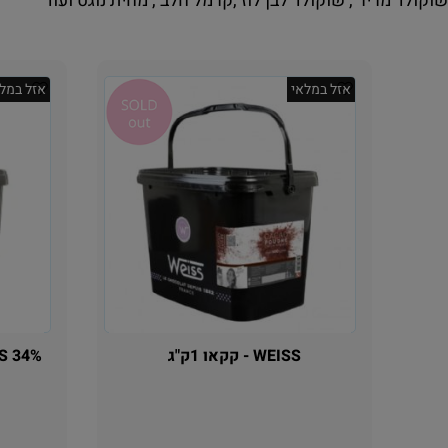
וקולד מריר , שוקולד לבן לוז ,קרמל חלב , מחית נוגט ועוד
אזל במלאי
אזל במלא
WEISS - קקאו 1ק"ג
WEISS 34% שוקולד
אין במלאי