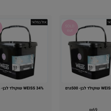
י
אזל במלאי
 לבן- 500גרם
WEISS 34% שוקולד לבן- 5 ק"ג
אין במלאי
אין במלאי
69