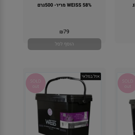
WEISS 58% מריר- 500גרם
אין במלאי
79
₪
הוסף לסל
אזל במלאי