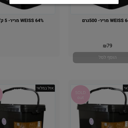
WE מריר- 500גרם
WEISS 64% מריר- 5 ק"ג
אין במלאי
אין במלאי
79
₪
הוסף לסל
י
אזל במלאי