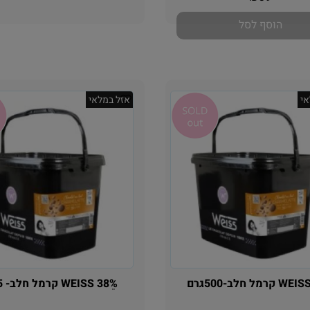
₪
הוסף לסל
י
אזל במלאי
ל חלב-500גרם
WEISS 38ֵ% קרמל חלב- 5ק"ג