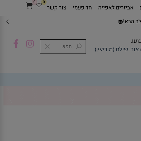
0
0
אביזרים לאפייה
חד פעמי
צור קשר
ב הבא!🧁
תנו:
אור, שילת (מודיעין)