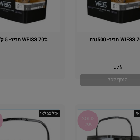
WI מריר- 500גרם
WEISS 70% מריר- 5 ק"ג
אין במלאי
אין במלאי
79
₪
הוסף לסל
י
אזל במלאי