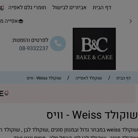
דף הבית
אביזרים לבישול
חומרי גלם לאפיה
שו
🧁אפייה מת
לפרטים והזמנות:
08-9332237
/
/
דף הבית
שוקולד לאפייה
שוקולד Weiss - וויס
CE
וקולד Weiss - וויס
weiss במבחר גדול ובמגוון סוגים ,שוקולד לבן , שוקולד חלב