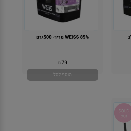
WEISS 85% מריר- 500גרם
אין במלאי
79
₪
הוסף לסל