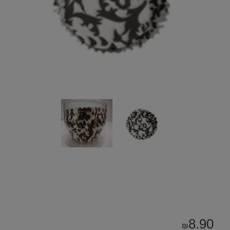
8.90
₪