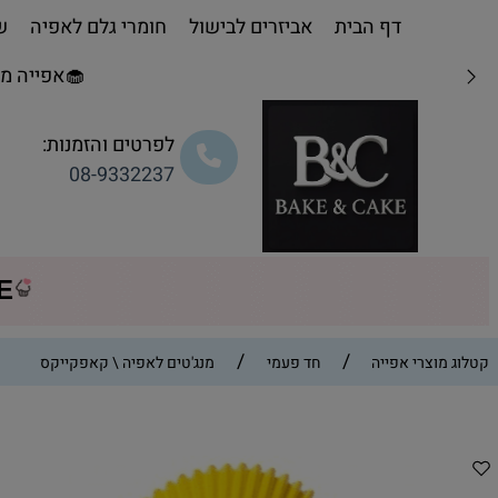
דף הבית
אביזרים לבישול
חומרי גלם לאפיה
שו
🧁אפייה מת
לפרטים והזמנות:
08-9332237
CE
/
/
קטלוג מוצרי אפייה
חד פעמי
מנג'טים לאפיה \ קאפקייקס