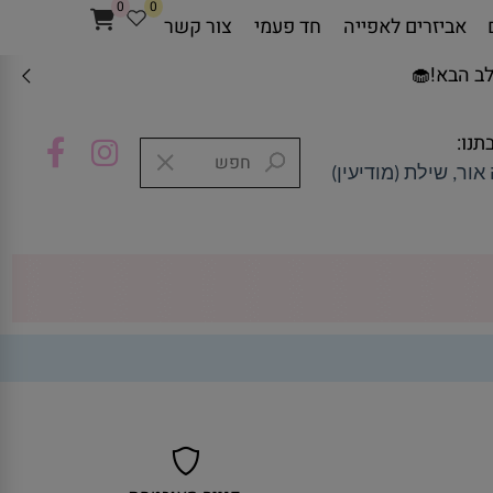
0
0
אביזרים לאפייה
חד פעמי
צור קשר
ב הבא!🧁
תנו:
אור, שילת (מודיעין)