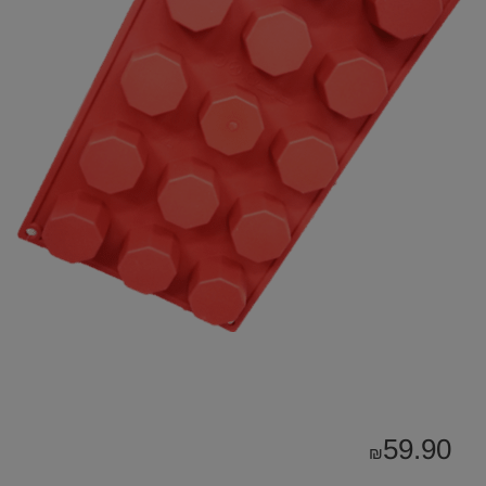
59.90
₪