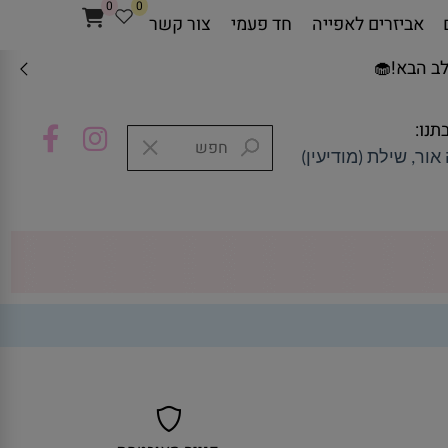
0
0
אביזרים לאפייה
חד פעמי
צור קשר
ב הבא!🧁
תנו:
אור, שילת (מודיעין)