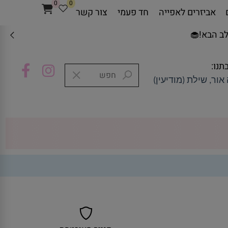
0
0
אביזרים לאפייה
חד פעמי
צור קשר
ב הבא!🧁
תנו:
אור, שילת (מודיעין)