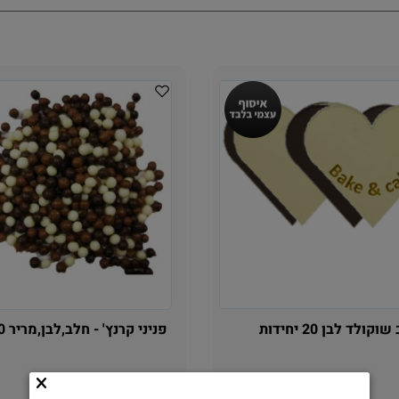
קולד לבן 20 יחידות
פניני קרנץ' - חלב,לבן,מריר 300גרם
25.90
24
₪
₪