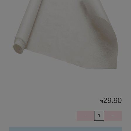
29.90
₪