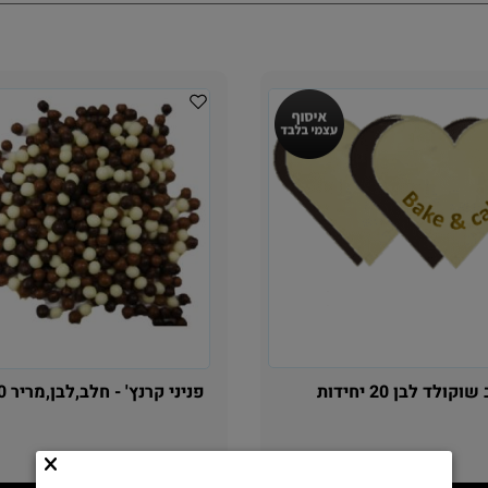
קולד לבן 20 יחידות
פניני קרנץ' - חלב,לבן,מריר 300גרם
25.90
24
₪
₪