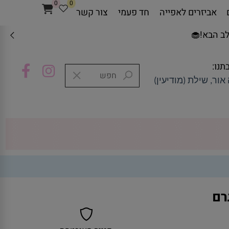
0
0
אביזרים לאפייה
חד פעמי
צור קשר
ב הבא!🧁
תנו:
אור, שילת (מודיעין)