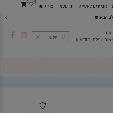
0
0
אביזרים לאפייה
חד פעמי
צור קשר
ב הבא!🧁
תנו:
אור, שילת (מודיעין)