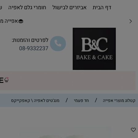
דף הבית
אביזרים לבישול
חומרי גלם לאפיה
שו
🧁אפייה מת
לפרטים והזמנות:
08-9332237
CE
/
/
קטלוג מוצרי אפייה
חד פעמי
מנג'טים לאפיה \ קאפקייקס