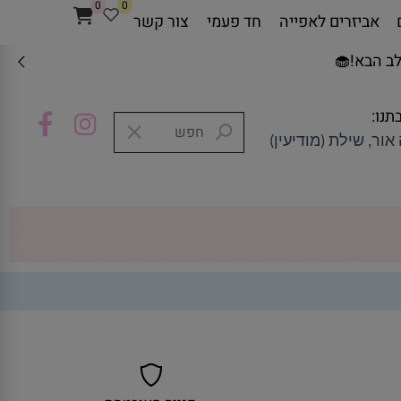
0
0
אביזרים לאפייה
חד פעמי
צור קשר
ב הבא!🧁
תנו:
אור, שילת (מודיעין)