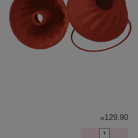
129.90
₪