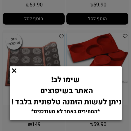
59.90
59.90
₪
₪
הוסף לסל
הוסף לסל
שימו לב!
האתר בשיפוצים
ניתן לעשות הזמנה טלפונית בלבד !
תבנית סיליקון 3 שקעים
משטח סיליקון דו צדדי
*המחירים באתר לא מעודכנים*
גדולים
149
59.90
₪
₪