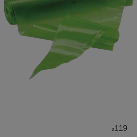
119
₪