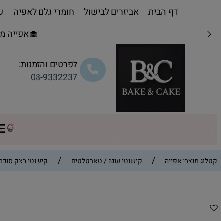
דף הבית
אביזרים לבישול
חומרי גלם לאפיה
שו
🧁אפייה מת
לפרטים והזמנות:
08-9332237
CE
/
/
קטלוג מוצרי אפייה
קישוטי עוגה / טארטלטים
קישוטי בצק סוכר