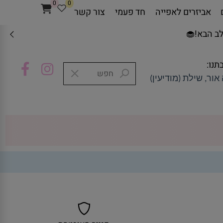
0
0
אביזרים לאפייה
חד פעמי
צור קשר
ב הבא!🧁
תנו:
אור, שילת (מודיעין)