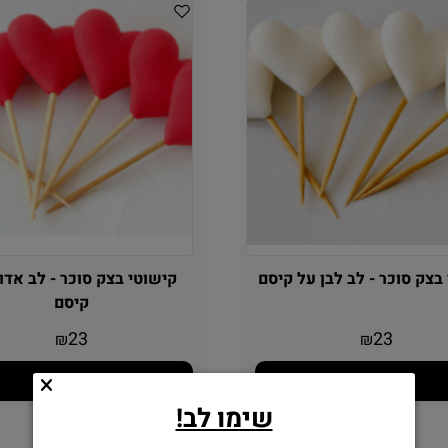
בצק סוכר - לב לבן על קיסם
קישוטי בצק סוכר - לב אדו
קיסם
23
23
₪
₪
הוסף לסל
הוסף לסל
שימו לב!