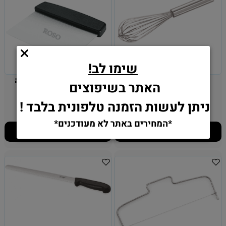
שימו לב!
מטרפה איכותית ס"מ
חותך \ קלף בצק - נרוסטה
האתר בשיפוצים
ניתן לעשות הזמנה טלפונית בלבד !
28.90
15.90
₪
₪
*המחירים באתר לא מעודכנים*
הוסף לסל
הוסף לסל