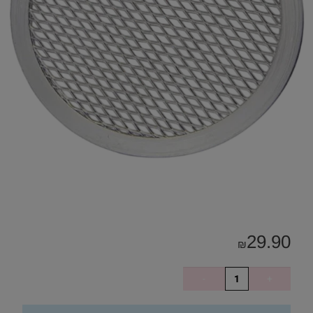
29.90
₪