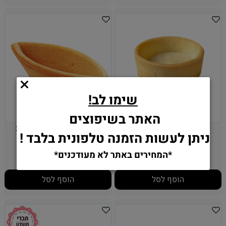
שימו לב!
האתר בשיפוצים
טארטלט מתוק פרמיום -
טארטלט מתוק סירה - 24
ניתן לעשות הזמנה טלפונית בלבד !
40יחידות. כ-3ס"מ
יחידות במגש
*המחירים באתר לא מעודכנים*
32
35.90
₪
₪
הוסף לסל
הוסף לסל