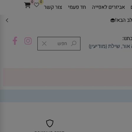
0
0
אביזרים לאפייה
חד פעמי
צור קשר
ב הבא!🧁
תנו:
אור, שילת (מודיעין)