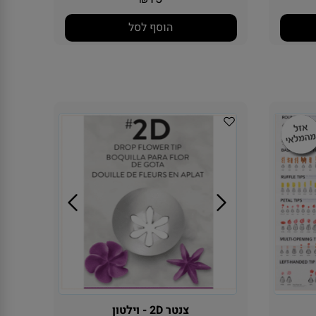
15
₪
הוסף לסל
צנטר 2D - וילטון