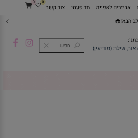
0
0
אביזרים לאפייה
חד פעמי
צור קשר
ב הבא!🧁
תנו:
אור, שילת (מודיעין)