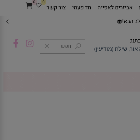
0
0
אביזרים לאפייה
חד פעמי
צור קשר
ב הבא!🧁
תנו:
אור, שילת (מודיעין)