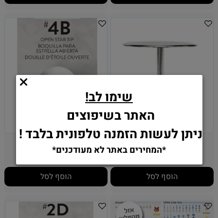
שימו לב!
האתר בשיפוצים
ניתן לעשות הזמנה טלפונית בלבד !
מסמר לפרחים וילטון
צנטר 4B - וילטון
*המחירים באתר לא מעודכנים*
16.90
12.90
₪
₪
הוסף לסל
הוסף לסל