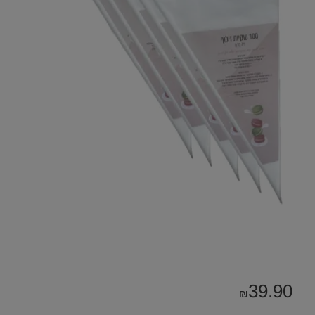
39.90
₪