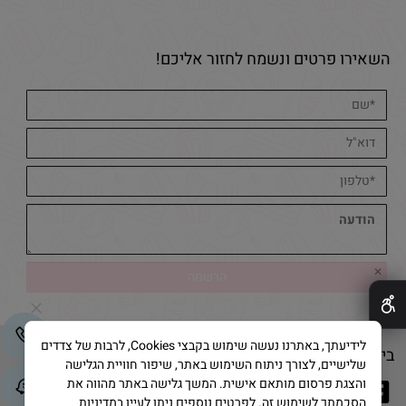
השאירו פרטים ונשמח לחזור אליכם!
✕
לידיעתך, באתרנו נעשה שימוש בקבצי Cookies, לרבות של צדדים
בייק אנד קייק © 2025 All Rights Reserved
שלישיים, לצורך ניתוח השימוש באתר, שיפור חוויית הגלישה
והצגת פרסום מותאם אישית. המשך גלישה באתר מהווה את
הסכמתך לשימוש זה. לפרטים נוספים ניתן לעיין במדיניות