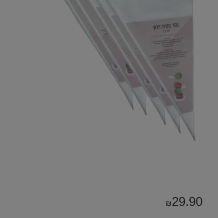
29.90
₪