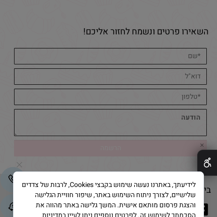
השאירו פרטים ונשמח לחזור אליכם!
✕
לידיעתך, באתרנו נעשה שימוש בקבצי Cookies, לרבות של צדדים
בייק אנד קייק © 2025 All Rights Reserved
שלישיים, לצורך ניתוח השימוש באתר, שיפור חוויית הגלישה
והצגת פרסום מותאם אישית. המשך גלישה באתר מהווה את
הסכמתך לשימוש זה. לפרטים נוספים ניתן לעיין במדיניות