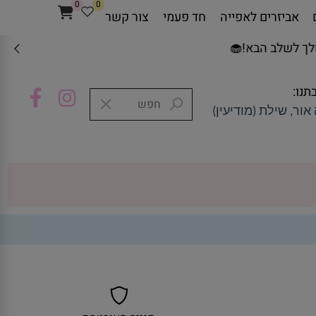
0
0
אביזרים לאפייה
חד פעמי
צור קשר
ב הבא!🧁
תנו:
אור, שילת (מודיעין)