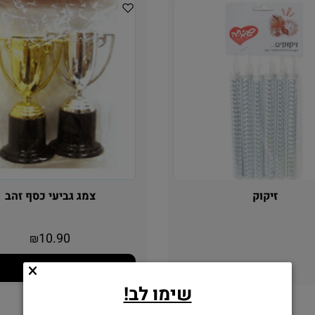
זיקוק
צמג גביעי כסף זהב
10.90
₪
הוסף לסל
שימו לב!