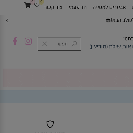
0
0
אביזרים לאפייה
חד פעמי
צור קשר
ב הבא!🧁
תנו:
אור, שילת (מודיעין)