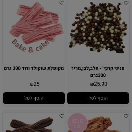
פניני קרנץ' - חלב,לבן,מריר
מקופלת שוקולד ורוד 300 גרם
300גרם
25
25.90
₪
₪
הוסף לסל
הוסף לסל