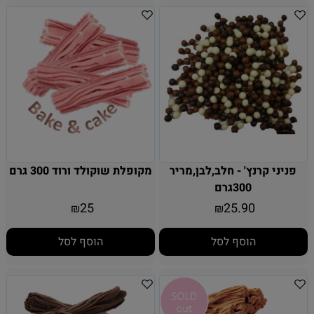
פניני קרנץ' - חלב,לבן,מריר
מקופלת שוקולד ורוד 300 גרם
300גרם
25
25.90
₪
₪
הוסף לסל
הוסף לסל