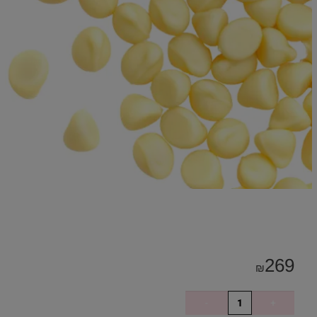
269
₪