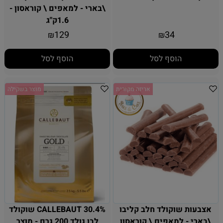
\בארי - למאפים \ קוראסון -
1.6ק"ג
129
34
₪
₪
הוסף לסל
הוסף לסל
אריזה מקורית
מוצר בשקילה
אצבעות שוקולד חלב קליבו
CALLEBAUT 30.4% שוקולד
\בארי - למאפים \ קוראסון
לבן גולד 200 גרם - מוצר