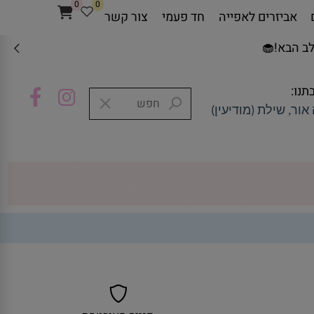
0
0
אביזרים לאפייה
חד פעמי
צור קשר
ב הבא!🧁
תנו:
אור, שילת (מודיעין)