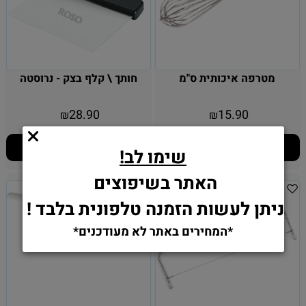
מטרפה איכותית ס"מ
חותך \ קלף בצק - נרוסטה
28.90
15.90
₪
₪
הוסף לסל
הוסף לסל
שימו לב!
האתר בשיפוצים
ניתן לעשות הזמנה טלפונית בלבד !
*המחירים באתר לא מעודכנים*