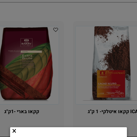
לקי- 1 ק"ג
קקאו בארי -1ק"ג
129
119
₪
₪