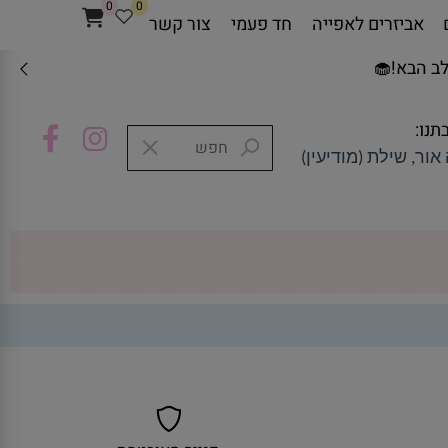
0
0
אביזרים לאפייה
חד פעמי
צור קשר
ב הבא!🧁
תנו:
אור, שילת (מודיעין)