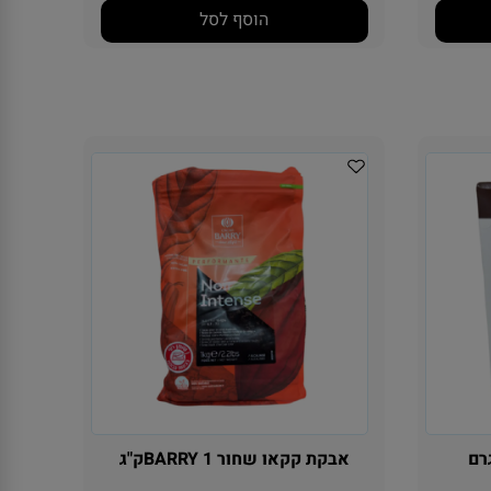
הוסף לסל
קאו הולנדי 250גרם
אבקת קקאו שחור BARRY 1ק"ג