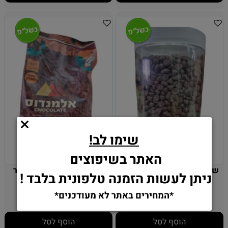
שימו לב!
האתר בשיפוצים
שוקולד צ'יפס מריר - פרלין -
קקאו מובחר 400 גרם כשר
ניתן לעשות הזמנה טלפונית בלבד !
500 גרם
לפסח
*המחירים באתר לא מעודכנים*
39
39
₪
₪
הוסף לסל
הוסף לסל