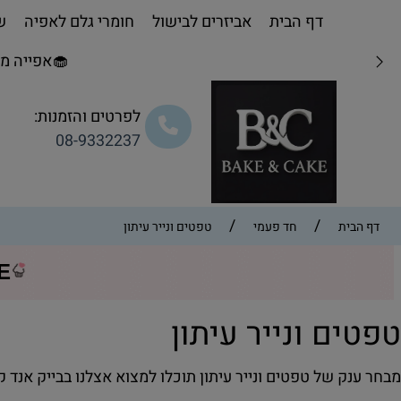
דף הבית
אביזרים לבישול
חומרי גלם לאפיה
שו
🧁אפייה מת
לפרטים והזמנות:
08-9332237
/
/
דף הבית
חד פעמי
טפטים ונייר עיתון
CE
פטים ונייר עיתון
בחר ענק של טפטים ונייר עיתון תוכלו למצוא אצלנו בבייק אנד ק