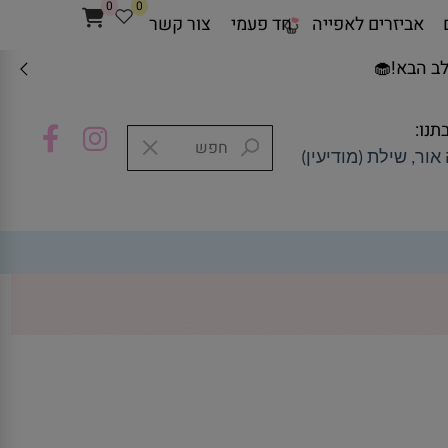
0
0
אביזרים לאפייה
חד פעמי
צור קשר
ב הבא!🧁
תנו:
אור, שילת (מודיעין)