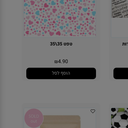
טפט 35\35
4.90
₪
הוסף לסל