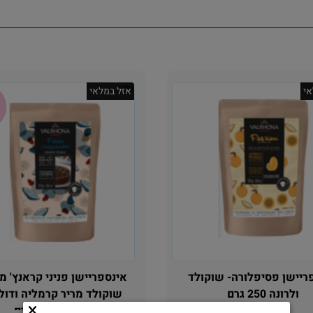
י
אזל במלאי
יישן פסיפלורה- שוקולד
אינספריישן פניני קראנץ' מ
ולרונה 250 גרם
שוקולד מריר קרמליה ודולס