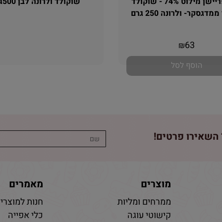
אינספריישן מילוט 74% - שוקולד
שוקולד ולרונה לבן 500גרם
דגסקר- ולרונה 250 גרם
אין במלאי
אין במלאי
63
₪
הוסף לסל
השאירו פרטים!
מוצרים
מאמרים
ממרחים ומליות
חנות למוצרי 
קישוטי עוגה
כלי אפייה