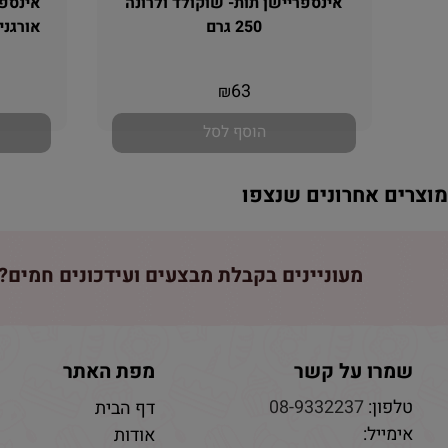
אינספריישן תות- שוקולד ולרונה
250 גרם
אורגני ממ
אין במלאי
63
₪
הוסף לסל
וצרים אחרונים שנצפו
מעוניינים בקבלת מבצעים ועידכונים חמים? 
שמרו על קשר
מפת האתר
טלפון:
08-9332237
דף הבית
אימייל:
אודות