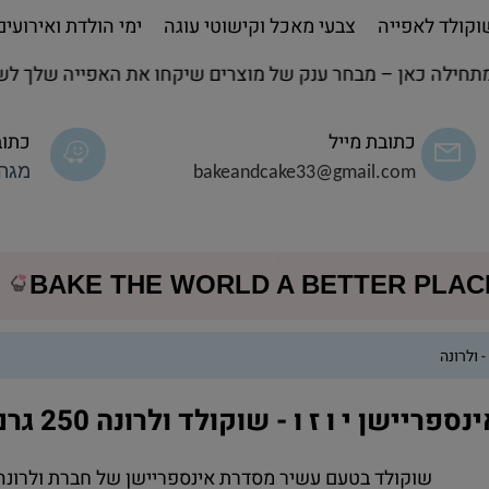
קולד לאפייה
צבעי מאכל וקישוטי עוגה
ימי הולדת ואירועים
חילה כאן – מבחר ענק של מוצרים שיקחו את האפייה שלך לשל
כתובת מייל
כתוב
bakeandcake33@gmail.com
מגה 
BAKE THE WORLD A BETTER PLA
נספריישן י ו ז ו - שוקולד ולרונה 250 גרם
שוקולד בטעם עשיר מסדרת אינספריישן של חברת ולרונה