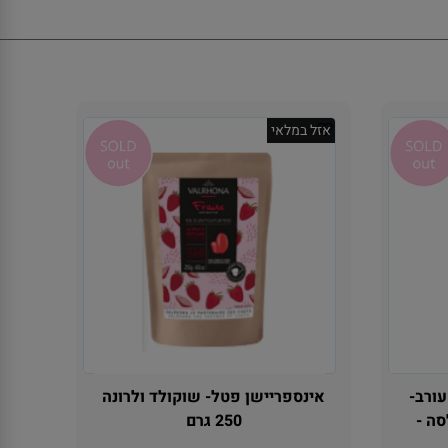
אזל במלאי
עורב-
אינספריישן פטל- שוקולד ולרונה
ה -
250 גרם