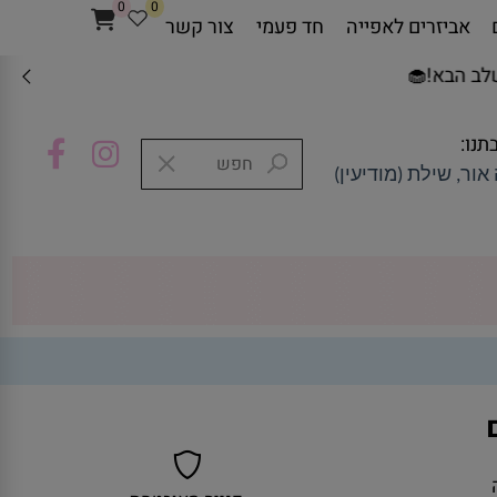
0
0
אביזרים לאפייה
חד פעמי
צור קשר
ב הבא!🧁
תנו:
אור, שילת (מודיעין)