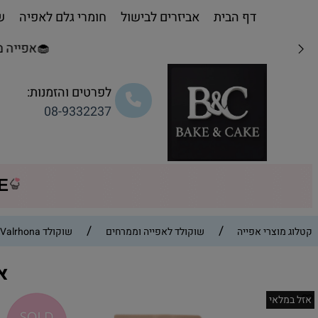
דף הבית
אביזרים לבישול
חומרי גלם לאפיה
שו
🧁אפייה מת
לפרטים והזמנות:
08-9332237
CE
/
/
קטלוג מוצרי אפייה
שוקולד לאפייה וממרחים
שוקולד Valrhona - ולרונה
אי
אזל במלאי