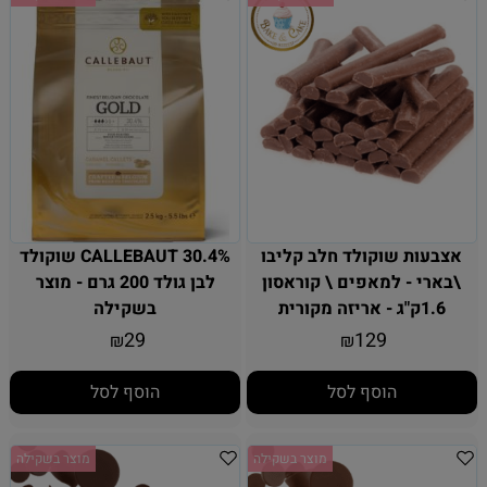
אצבעות שוקולד חלב קליבו
CALLEBAUT 30.4% שוקולד
\בארי - למאפים \ קוראסון
לבן גולד 200 גרם - מוצר
1.6ק"ג - אריזה מקורית
בשקילה
29
129
₪
₪
הוסף לסל
הוסף לסל
מוצר בשקילה
מוצר בשקילה