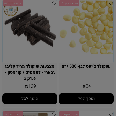
מוצר בשקילה
אריזה מקורית
שוקולד צ'יפס לבן- 500 גרם
אצבעות שוקולד מריר קליבו
\בארי - למאפים \ קוראסון -
1.6ק"ג
129
34
₪
₪
הוסף לסל
הוסף לסל
אריזה מקורית
מוצר בשקילה