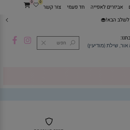
0
0
אביזרים לאפייה
חד פעמי
צור קשר
ב הבא!🧁
תנו:
אור, שילת (מודיעין)