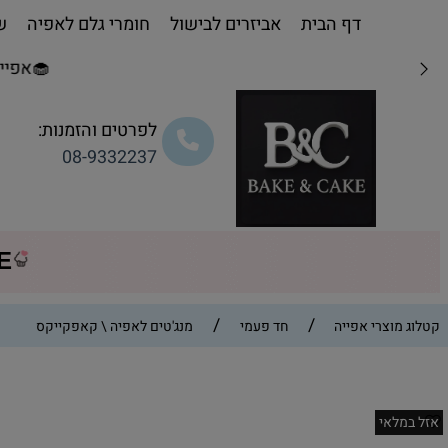
דף הבית
אביזרים לבישול
חומרי גלם לאפיה
שו
🧁אפייה מת
לפרטים והזמנות:
08-9332237
CE
/
/
קטלוג מוצרי אפייה
חד פעמי
מנג'טים לאפיה \ קאפקייקס
אזל במלאי