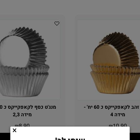
מנג'ט זהב לקאפקייקס כ 60 יח' -
מידה 4
מידה 2,3
8.90
10.90
₪
₪