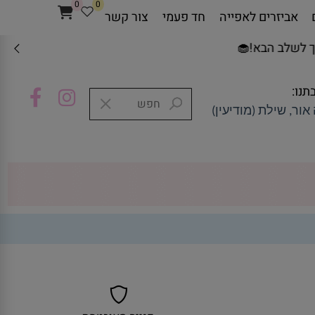
0
0
אביזרים לאפייה
חד פעמי
צור קשר
ב הבא!🧁
תנו:
אור, שילת (מודיעין)