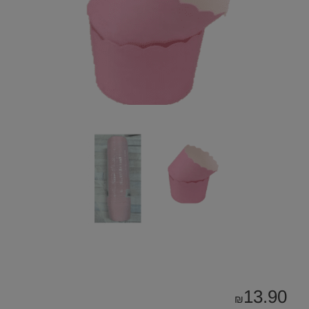
13.90
₪