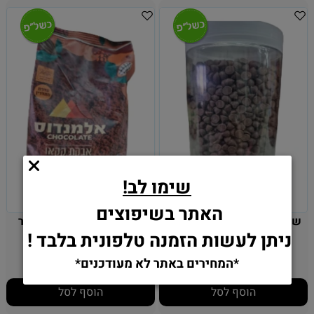
שימו לב!
האתר בשיפוצים
שוקולד צ'יפס מריר - פרלין -
קקאו מובחר 400 גרם כשר
ניתן לעשות הזמנה טלפונית בלבד !
500 גרם
לפסח
39
39
₪
₪
*המחירים באתר לא מעודכנים*
הוסף לסל
הוסף לסל